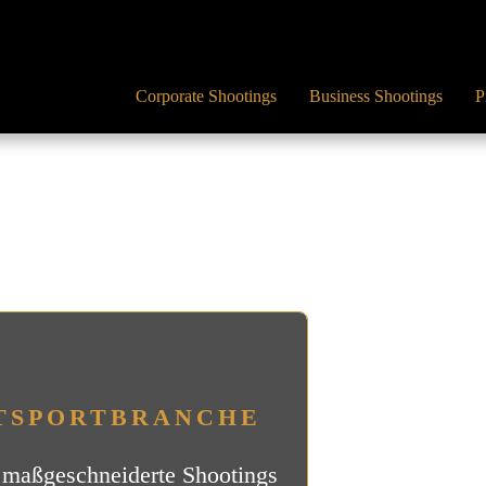
Corporate Shootings
Business Shootings
P
TSPORT
BRANCHE
ch maßgeschneiderte Shootings