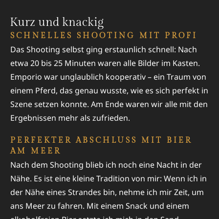
auch vor der Kamara hatte, für ihr YouTube-Video
filmten, baute ich das Studio auf und kümmerte mich
Kurz und knackig
um das Styling. Alles lief Hand in Hand, und die
SCHNELLES SHOOTING MIT PROFI
Atmosphäre war angenehm entspannt.
Das Shooting selbst ging erstaunlich schnell: Nach
etwa 20 bis 25 Minuten waren alle Bilder im Kasten.
Emporio war unglaublich kooperativ – ein Traum von
einem Pferd, das genau wusste, wie es sich perfekt in
Szene setzen konnte. Am Ende waren wir alle mit den
Ergebnissen mehr als zufrieden.
PERFEKTER ABSCHLUSS MIT BIER
AM MEER
Nach dem Shooting blieb ich noch eine Nacht in der
Nähe. Es ist eine kleine Tradition von mir: Wenn ich in
der Nähe eines Strandes bin, nehme ich mir Zeit, um
ans Meer zu fahren. Mit einem Snack und einem