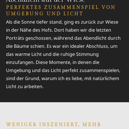
Bewegung und kleinen Shootings hielt alles locker
PERFEKTES ZUSAMMENSPIEL VON
und unkompliziert.
UMGEBUNG UND LICHT
Als die Sonne tiefer stand, ging es zurück zur Wiese
in der Nähe des Hofs. Dort haben wir die letzten
Porträts geschossen, während das Abendlicht durch
die Bäume schien. Es war ein idealer Abschluss, um
das warme Licht und die ruhige Stimmung
einzufangen. Diese Momente, in denen die
Umgebung und das Licht perfekt zusammenspielen,
sind der Grund, warum ich es liebe, mit natürlichem
Licht zu arbeiten.
WENIGER INSZENIERT, MEHR